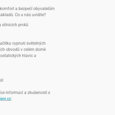
 komfort a bezpečí obyvatelům
ákladů. Co u nás uvidíte?
 stínících prvků
lačítka vypnutí světelných
ších obvodů v celém domě
ostatických hlavic a
il
Více informací a zkušeností s
leni.cz