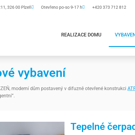
1, 326 00 Plzeň
Otevřeno po-so 9-17 h
+420 373 712 812
REALIZACE DOMU
VYBAVEN
ové vybavení
EŇ, moderní dům postavený v difuzně otevřené konstrukci
AT
gentní“.
Tepelné čerpa