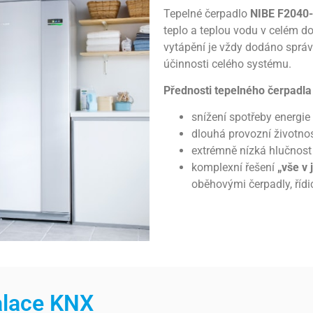
Tepelné čerpadlo
NIBE F2040-
teplo a teplou vodu v celém d
vytápění je vždy dodáno sprá
účinnosti celého systému.
Přednosti tepelného čerpadla
snížení spotřeby energie
dlouhá provozní životno
extrémně nízká hlučnost
komplexní řešení
„vše v
oběhovými čerpadly, říd
talace KNX