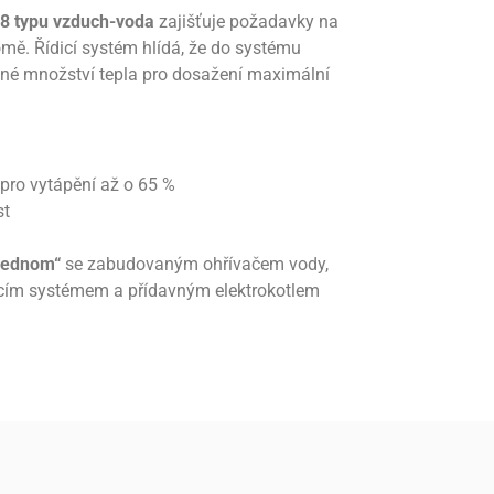
8 typu vzduch-voda
zajišťuje požadavky na
omě. Řídicí systém hlídá, že do systému
vné množství tepla pro dosažení maximální
 pro vytápění až o 65 %
st
 jednom“
se zabudovaným ohřívačem vody,
icím systémem a přídavným elektrokotlem