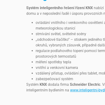
Systém inteligentního řešení řízení KNX
nabízí
domu a v neposlední řadě i úsporu provozních n
ovládání vnitřního i venkovního osvětlení a
meteorologickou stanicí
stmívání světel, světelné scény
„odchodové tlačítko“ – stiskem jediného t
okruhů, vybraných zásuvek, případně dal
regulace podlahového topení pomocí term
prostorových termostatů
měření spotřeby tepla
vnitřní a venkovní kamera
vzdálený přístup, ovládání přes tablet, mob
zabezpečovací systém
Systém
KNX
dodala firma
Schneider Electric
. 
inteligentním bydlením na
www.inteligentni-byd