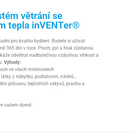
stém větrání se
m tepla inVENTer®
dní pro kvalitu bydlení. Budete si užívat
ě 365 dní v roce. Prach, pyl a hluk zůstanou
káže odvětrat nadbytečnou vzdušnou vlhkost a
u.
Výhody:
zduch ve všech místnostech
 látky z nábytku, podlahovin, nátěrů…
ého průvanu, teplotních výkyvů, prachu a
 ve vašem domě