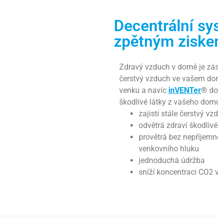
Decentrální sy
zpětným ziske
Zdravý vzduch v domě je zása
čerstvý vzduch ve vašem dom
venku a navíc
inVENTer
®
do
škodlivé látky z vašeho dom
zajistí stále čerstvý v
odvětrá zdraví škodlivé
provětrá bez nepříjemn
venkovního hluku
jednoduchá údržba
sníží koncentraci CO2